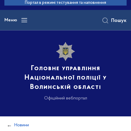
до
Портал в режимі тестування та наповнення
основного
вмісту
Меню
Пошук
Головне управління
Національної поліції у
Волинській області
Офіційний вебпортал
Новини