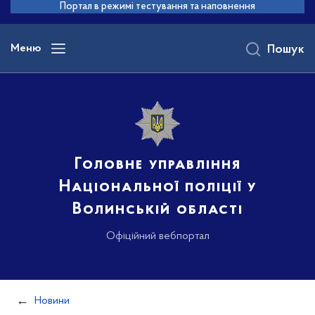
до
Портал в режимі тестування та наповнення
основного
вмісту
Меню
Пошук
Головне управління
Національної поліції у
Волинській області
Офіційний вебпортал
Новини