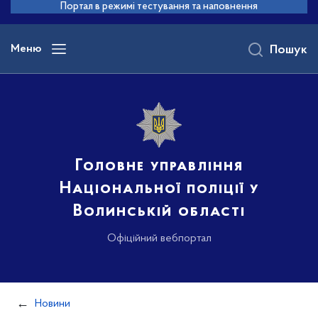
до
Портал в режимі тестування та наповнення
основного
вмісту
Меню
Пошук
Головне управління
Національної поліції у
Волинській області
Офіційний вебпортал
Новини