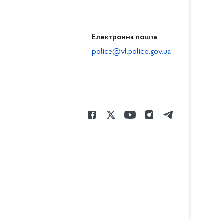
Електронна пошта
police@vl.police.gov.ua