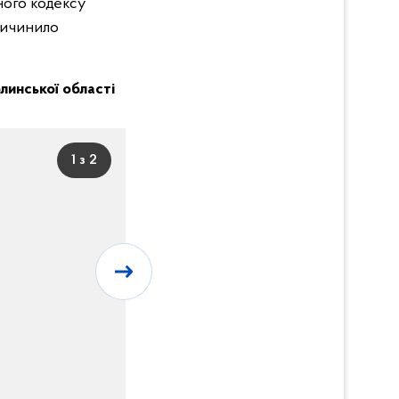
ного кодексу
ричинило
Волинської області
1 з 2