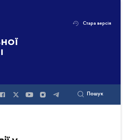
Стара версія
ьної
і
Пошук