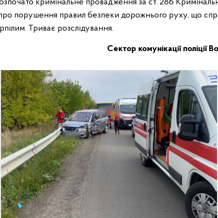
озпочато кримінальне провадження за ст. 286 Криміналь
 про порушення правил безпеки дорожнього руху, що сп
рпілим. Триває розслідування.
Сектор комунікації поліції 