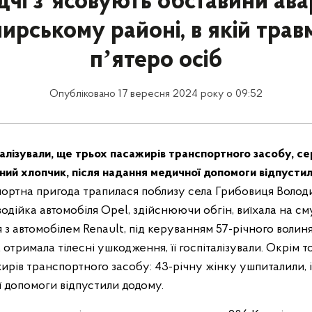
дчі зʼясовують обставини авар
рському районі, в якій тра
пʼятеро осіб
Опубліковано 17 вересня 2024 року о 09:52
алізували, ще трьох пасажирів транспортного засобу, се
чний хлопчик, після надання медичної допомоги відпусти
ртна пригода трапилася поблизу села Грибовиця Волод
водійка автомобіля Opel, здійснюючи обгін, виїхала на см
я з автомобілем Renault, під керуванням 57-річного волин
отримала тілесні ушкодження, її госпіталізували. Окрім т
рів транспортного засобу: 43-річну жінку ушпиталили, і
 допомоги відпустили додому.