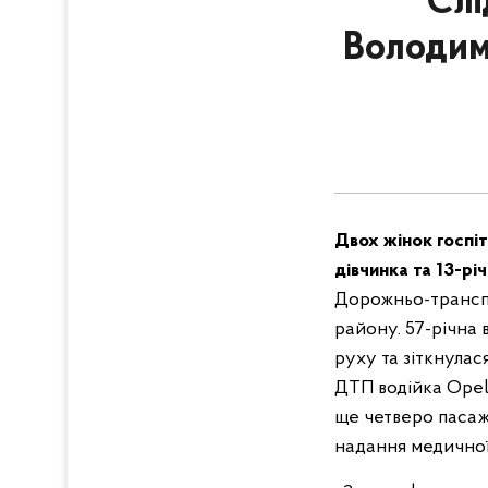
Слі
Володими
Двох жінок госпіт
дівчинка та 13-рі
Дорожньо-транспо
району. 57-річна 
руху та зіткнулас
ДТП водійка Opel 
ще четверо пасажи
надання медичної