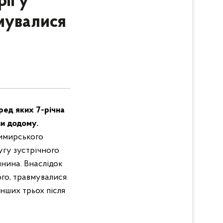
ії у
вмувалися
ред яких 7-річна
ли додому.
имирського
угу зустрічного
янина. Внаслідок
ого, травмувалися
нших трьох після