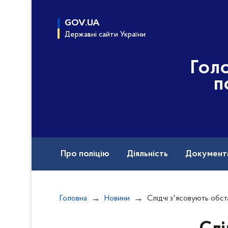
до
основного
GOV.UA
вмісту
Державні сайти України
Гол
п
Про поліцію
Діяльність
Документ
Назавжди в строю
Головна
Новини
Слідчі зʼясовують обставини аварії у Володимирсь