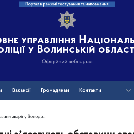
Портал в режимі тестування та наповнення
овне управління Націонал
оліції у Волинській област
Офіційний вебпортал
и
Вакансії
Громадянам
Контакти
кому районі, в якій травмувалися пʼятеро осіб