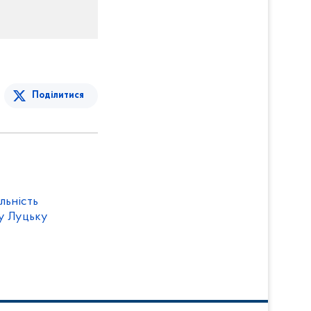
Поділитися
яльність
у Луцьку