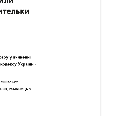
вили
ительки
озру у вчиненні
кодексу України -
бешівської
ння, гаманець з