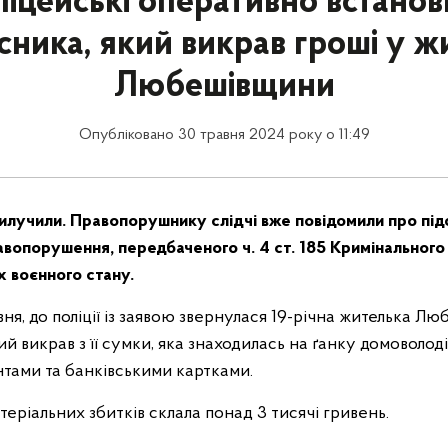
іцейські оперативно встано
сника, який викрав гроші у ж
Любешівщини
Опубліковано 30 травня 2024 року о 11:49
вилучили. Правопорушнику слідчі вже повідомили про під
вопорушення, передбаченого ч. 4 ст. 185 Кримінального 
х воєнного стану.
вня, до поліції із заявою звернулася 19-річна жителька Лю
й викрав з її сумки, яка знаходилась на ґанку домоволоді
тами та банківськими картками.
еріальних збитків склала понад 3 тисячі гривень.