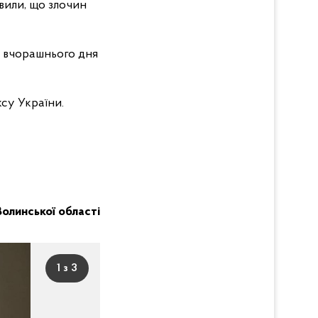
вили, що злочин
о вчорашнього дня
су України.
Волинської області
1 з 3