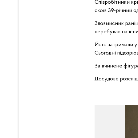
Співробітники кр
скоїв 39-річний о
Зловмисник раніше
перебував на іспи
Його затримали у
Сьогодні підозрю
За вчинене фігура
Досудове розслід