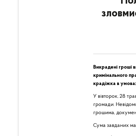
Пол
зловми
Викрадені гроші 
кримінального пра
крадіжка в умова
У вівторок, 28 тра
громади. Невідоми
грошима, докумен
Сума завданих мат