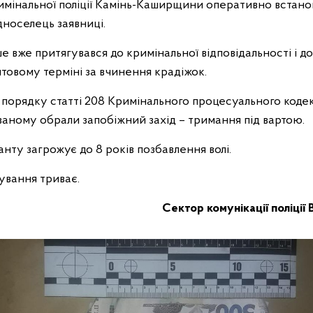
имінальної поліції Камінь-Каширщини оперативно встано
дноселець заявниці.
 вже притягувався до кримінальної відповідальності і д
товому терміні за вчинення крадіжок.
 порядку статті 208 Кримінального процесуального кодек
ваному обрали запобіжний захід – тримання під вартою.
нту загрожує до 8 років позбавлення волі.
ування триває.
Сектор комунікації поліції 