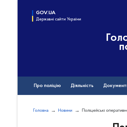
до
основного
GOV.UA
вмісту
Державні сайти України
Гол
п
Про поліцію
Діяльність
Документ
Назавжди в строю
Головна
Новини
Поліцейські оперативно встановили зловмисника