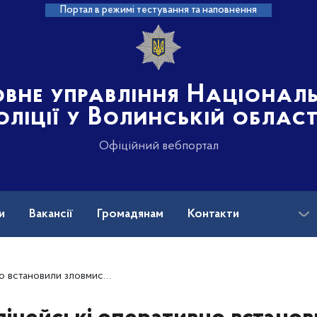
Портал в режимі тестування та наповнення
овне управління Націонал
оліції у Волинській област
Офіційний вебпортал
и
Вакансії
Громадянам
Контакти
, який викрав гроші у жительки Любешівщини