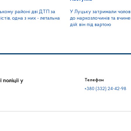
ькому районі дві ДТП за
У Луцьку затримали чолов
тів, одна з них - летальна
до наркозлочинів та вчин
дій: він під вартою
 поліції у
Телефон
+380 (332) 24-42-98