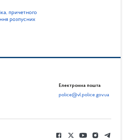
іка, причетного
ення розпусних
Електронна пошта
police@vl.police.gov.ua