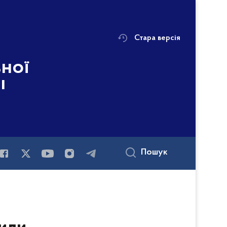
Стара версія
ьної
і
Пошук