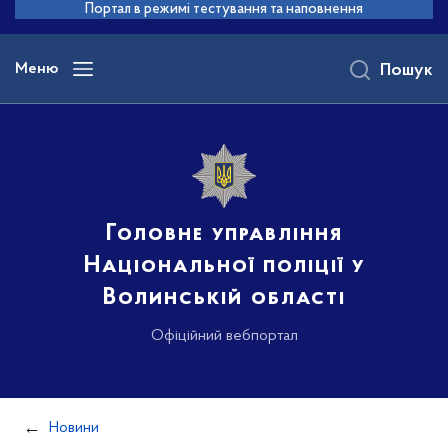
до
Портал в режимі тестування та наповнення
основного
вмісту
Меню
Пошук
Головне управління
Національної поліції у
Волинській області
Офіційний вебпортал
Новини