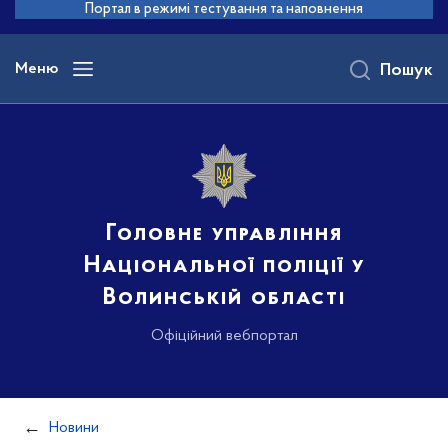
до
Портал в режимі тестування та наповнення
основного
вмісту
Меню
Пошук
Головне управління
Національної поліції у
Волинській області
Офіційний вебпортал
Новини